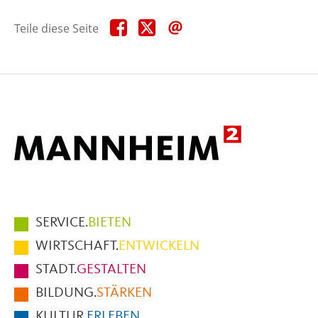
Teile
Teile
Teile
Teile diese Seite
diese
diese
diese
Seite
Seite
Seite
auf
auf
per
Facebook
X
E-
Mail
Hauptmenüpunkte
SERVICE.
BIETEN
im
WIRTSCHAFT.
ENTWICKELN
Fußbereich
STADT.
GESTALTEN
der
BILDUNG.
STÄRKEN
Seite
KULTUR.
ERLEBEN