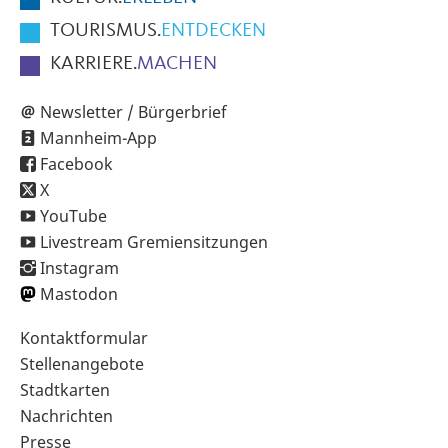
TOURISMUS.
ENTDECKEN
KARRIERE.
MACHEN
Newsletter / Bürgerbrief
Mannheim-App
Facebook
X
YouTube
Livestream Gremiensitzungen
Instagram
Mastodon
Sekundärnavigation
Kontaktformular
im
Stellenangebote
Fußbereich
Stadtkarten
Nachrichten
Presse