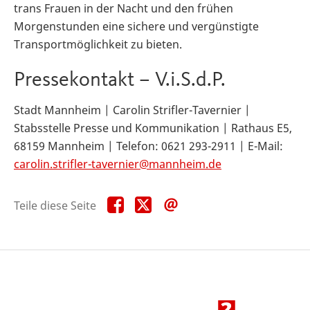
trans Frauen in der Nacht und den frühen
Morgenstunden eine sichere und vergünstigte
Transportmöglichkeit zu bieten.
Pressekontakt – V.i.S.d.P.
Stadt Mannheim | Carolin Strifler-Tavernier |
Stabsstelle Presse und Kommunikation | Rathaus E5,
68159 Mannheim | Telefon: 0621 293-2911 | E-Mail:
carolin.strifler-tavernier@mannheim.de
Teile
Teile
Teile
Teile diese Seite
diese
diese
diese
Seite
Seite
Seite
auf
auf
per
Facebook
X
E-
Mail