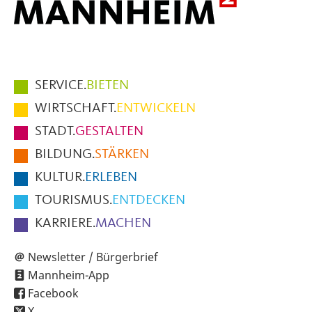
Hauptmenüpunkte
SERVICE.
BIETEN
im
WIRTSCHAFT.
ENTWICKELN
Fußbereich
STADT.
GESTALTEN
der
BILDUNG.
STÄRKEN
Seite
KULTUR.
ERLEBEN
TOURISMUS.
ENTDECKEN
KARRIERE.
MACHEN
Newsletter / Bürgerbrief
Mannheim-App
Facebook
X