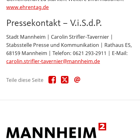
www.ehrentag.de
Pressekontakt – V.i.S.d.P.
Stadt Mannheim | Carolin Strifler-Tavernier |
Stabsstelle Presse und Kommunikation | Rathaus E5,
68159 Mannheim | Telefon: 0621 293-2911 | E-Mail:
carolin.strifler-tavernier@mannheim.de
Teile
Teile
Teile
Teile diese Seite
diese
diese
diese
Seite
Seite
Seite
auf
auf
per
Facebook
X
E-
Mail