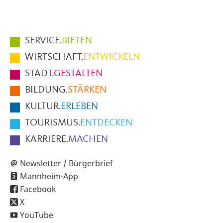
Hauptmenüpunkte
SERVICE.
BIETEN
im
WIRTSCHAFT.
ENTWICKELN
Fußbereich
STADT.
GESTALTEN
der
BILDUNG.
STÄRKEN
Seite
KULTUR.
ERLEBEN
TOURISMUS.
ENTDECKEN
KARRIERE.
MACHEN
Newsletter / Bürgerbrief
Mannheim-App
Facebook
X
YouTube