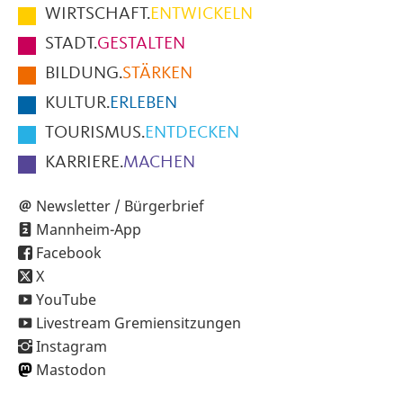
im
WIRTSCHAFT.
ENTWICKELN
Fußbereich
STADT.
GESTALTEN
der
BILDUNG.
STÄRKEN
Seite
KULTUR.
ERLEBEN
TOURISMUS.
ENTDECKEN
KARRIERE.
MACHEN
Newsletter / Bürgerbrief
Mannheim-App
Facebook
X
YouTube
Livestream Gremiensitzungen
Instagram
Mastodon