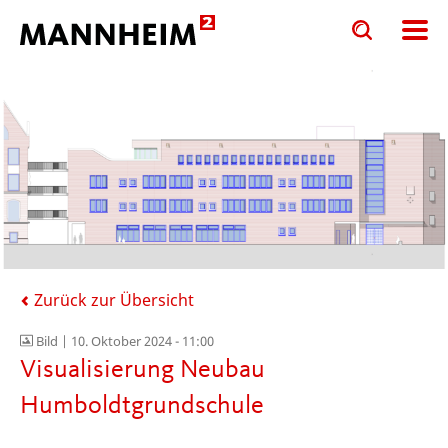
Toggle
Toggle
search
search
input
input
form
Zurück zur Übersicht
Bild |
10. Oktober 2024 - 11:00
Visualisierung Neubau
Humboldtgrundschule