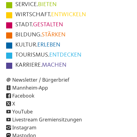
Hauptmenüpunkte
SERVICE.
BIETEN
im
WIRTSCHAFT.
ENTWICKELN
Fußbereich
STADT.
GESTALTEN
der
BILDUNG.
STÄRKEN
Seite
KULTUR.
ERLEBEN
TOURISMUS.
ENTDECKEN
KARRIERE.
MACHEN
Newsletter / Bürgerbrief
Mannheim-App
Facebook
X
YouTube
Livestream Gremiensitzungen
Instagram
Mastodon