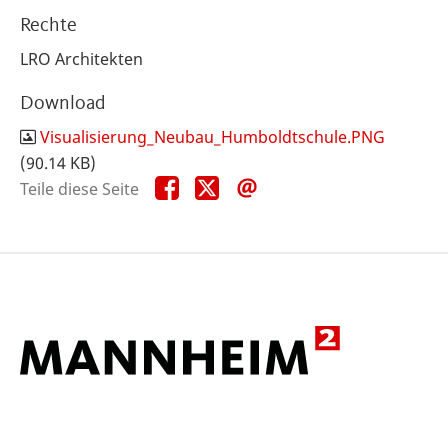
Rechte
LRO Architekten
Download
Visualisierung_Neubau_Humboldtschule.PNG
(90.14 KB)
Teile
Teile
Teile
Teile diese Seite
diese
diese
diese
Seite
Seite
Seite
auf
auf
per
Facebook
X
E-
Mail