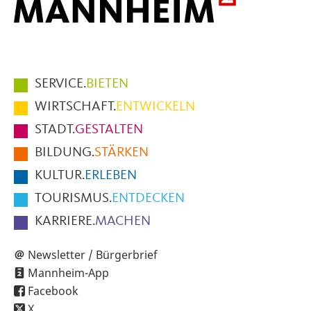
Hauptmenüpunkte
SERVICE.
BIETEN
im
WIRTSCHAFT.
ENTWICKELN
Fußbereich
STADT.
GESTALTEN
der
BILDUNG.
STÄRKEN
Seite
KULTUR.
ERLEBEN
TOURISMUS.
ENTDECKEN
KARRIERE.
MACHEN
Newsletter / Bürgerbrief
Mannheim-App
Facebook
X