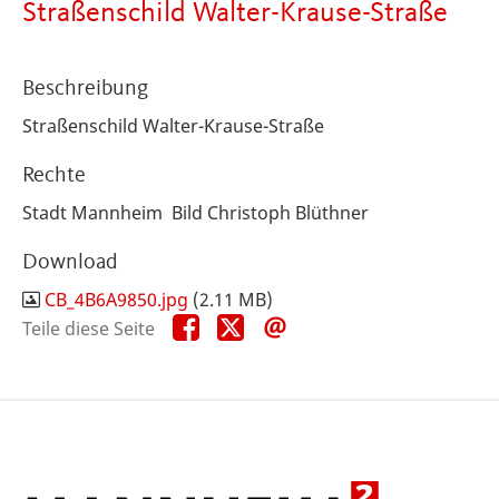
Straßenschild Walter-Krause-Straße
Beschreibung
Straßenschild Walter-Krause-Straße
Rechte
Stadt Mannheim Bild Christoph Blüthner
Download
CB_4B6A9850.jpg
(2.11 MB)
Teile
Teile
Teile
Teile diese Seite
diese
diese
diese
Seite
Seite
Seite
auf
auf
per
Facebook
X
E-
Mail