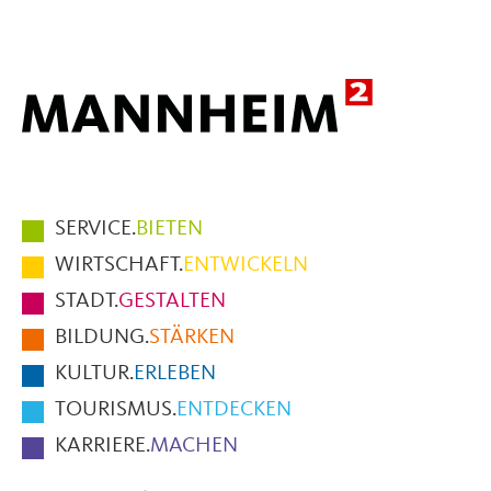
Mail
Hauptmenüpunkte
SERVICE.
BIETEN
im
WIRTSCHAFT.
ENTWICKELN
Fußbereich
STADT.
GESTALTEN
der
BILDUNG.
STÄRKEN
Seite
KULTUR.
ERLEBEN
TOURISMUS.
ENTDECKEN
KARRIERE.
MACHEN