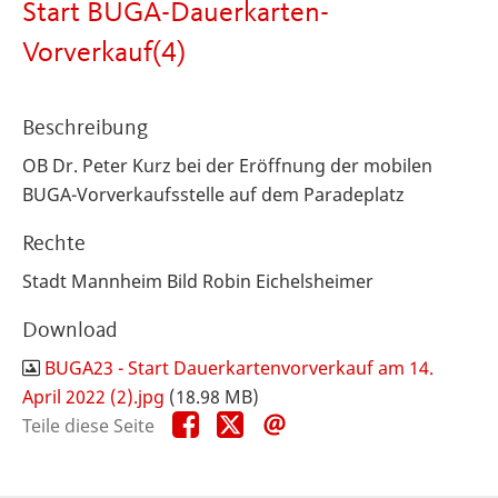
Start BUGA-Dauerkarten-
Vorverkauf(4)
Beschreibung
OB Dr. Peter Kurz bei der Eröffnung der mobilen
BUGA-Vorverkaufsstelle auf dem Paradeplatz
Rechte
Stadt Mannheim Bild Robin Eichelsheimer
Download
BUGA23 - Start Dauerkartenvorverkauf am 14.
April 2022 (2).jpg
(18.98 MB)
Teile
Teile
Teile
Teile diese Seite
diese
diese
diese
Seite
Seite
Seite
auf
auf
per
Facebook
X
E-