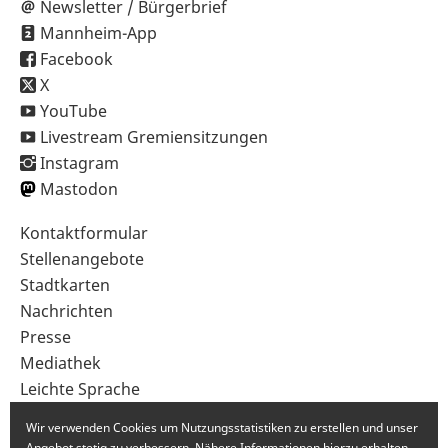
Newsletter / Bürgerbrief
Mannheim-App
Facebook
X
YouTube
Livestream Gremiensitzungen
Instagram
Mastodon
Sekundärnavigation
Kontaktformular
im
Stellenangebote
Fußbereich
Stadtkarten
Nachrichten
Presse
Mediathek
Leichte Sprache
Gebärdensprache
Wir verwenden Cookies um Nutzungsstatistiken zu erstellen und unser
Angebot stetig zu verbessern. Nähere Informationen hierzu erhalten