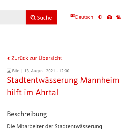
Deutsch
Ansicht
Zu
Zu
Suche
mit
den
de
hohem
Inhalte
Inh
Kontrast
in
in
umschalten
leichter
Geb
Sprach
Zurück zur Übersicht
Bild |
13. August 2021 - 12:00
Stadtentwässerung Mannheim
hilft im Ahrtal
Beschreibung
Die Mitarbeiter der Stadtentwässerung