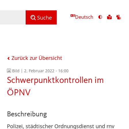
Deutsch
Ansicht
Zu
Zu
Suche
mit
den
de
hohem
Inhalte
Inh
Kontrast
in
in
umschalten
leichter
Geb
Sprach
Zurück zur Übersicht
Bild |
2. Februar 2022 - 16:00
Schwerpunktkontrollen im
ÖPNV
Beschreibung
Polizei, städtischer Ordnungsdienst und rnv