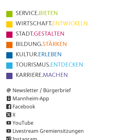
Hauptmenüpunkte
SERVICE.
BIETEN
im
WIRTSCHAFT.
ENTWICKELN
Fußbereich
STADT.
GESTALTEN
der
BILDUNG.
STÄRKEN
Seite
KULTUR.
ERLEBEN
TOURISMUS.
ENTDECKEN
KARRIERE.
MACHEN
Newsletter / Bürgerbrief
Mannheim-App
Facebook
X
YouTube
Livestream Gremiensitzungen
Instagram