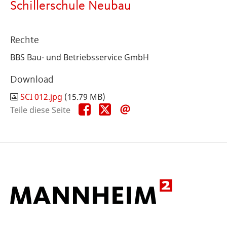
Schillerschule Neubau
Rechte
BBS Bau- und Betriebsservice GmbH
Download
SCI 012.jpg
(15.79 MB)
Teile
Teile
Teile
Teile diese Seite
diese
diese
diese
Seite
Seite
Seite
auf
auf
per
Facebook
X
E-
Mail