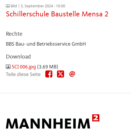
Bild |
5. September 2024 - 10:00
Schillerschule Baustelle Mensa 2
Rechte
BBS Bau- und Betriebsservice GmbH
Download
SCI 006.jpg
(3.69 MB)
Teile
Teile
Teile
Teile diese Seite
diese
diese
diese
Seite
Seite
Seite
auf
auf
per
Facebook
X
E-
Mail