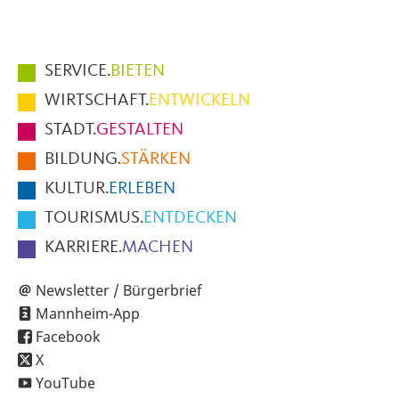
Hauptmenüpunkte
SERVICE.
BIETEN
im
WIRTSCHAFT.
ENTWICKELN
Fußbereich
STADT.
GESTALTEN
der
BILDUNG.
STÄRKEN
Seite
KULTUR.
ERLEBEN
TOURISMUS.
ENTDECKEN
KARRIERE.
MACHEN
Newsletter / Bürgerbrief
Mannheim-App
Facebook
X
YouTube