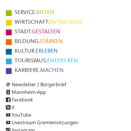
Hauptmenüpunkte
SERVICE.
BIETEN
im
WIRTSCHAFT.
ENTWICKELN
Fußbereich
STADT.
GESTALTEN
der
BILDUNG.
STÄRKEN
Seite
KULTUR.
ERLEBEN
TOURISMUS.
ENTDECKEN
KARRIERE.
MACHEN
Newsletter / Bürgerbrief
Mannheim-App
Facebook
X
YouTube
Livestream Gremiensitzungen
Instagram