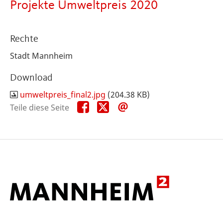
Projekte Umweltpreis 2020
Rechte
Stadt Mannheim
Download
umweltpreis_final2.jpg
(204.38 KB)
Teile
Teile
Teile
Teile diese Seite
diese
diese
diese
Seite
Seite
Seite
auf
auf
per
Facebook
X
E-
Mail