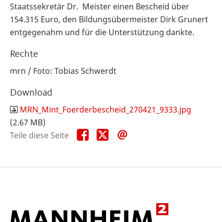
Staatssekretär Dr. Meister einen Bescheid über
154.315 Euro, den Bildungsübermeister Dirk Grunert
entgegenahm und für die Unterstützung dankte.
Rechte
mrn / Foto: Tobias Schwerdt
Download
MRN_Mint_Foerderbescheid_270421_9333.jpg
(2.67 MB)
Teile
Teile
Teile
Teile diese Seite
diese
diese
diese
Seite
Seite
Seite
auf
auf
per
Facebook
X
E-
Mail