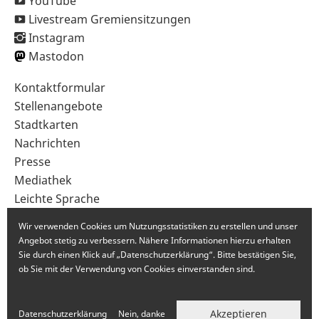
YouTube
Livestream Gremiensitzungen
Instagram
Mastodon
Sekundärnavigation
Kontaktformular
im
Stellenangebote
Fußbereich
Stadtkarten
Nachrichten
Presse
Mediathek
Leichte Sprache
Gebärdensprache
Wir verwenden Cookies um Nutzungsstatistiken zu erstellen und unser
Angebot stetig zu verbessern. Nähere Informationen hierzu erhalten
Sie durch einen Klick auf „Datenschutzerklärung“. Bitte bestätigen Sie,
ob Sie mit der Verwendung von Cookies einverstanden sind.
Akzeptieren
Datenschutzerklärung
Nein, danke