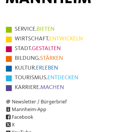
Hauptmenüpunkte
SERVICE.
BIETEN
im
WIRTSCHAFT.
ENTWICKELN
Fußbereich
STADT.
GESTALTEN
der
BILDUNG.
STÄRKEN
Seite
KULTUR.
ERLEBEN
TOURISMUS.
ENTDECKEN
KARRIERE.
MACHEN
Newsletter / Bürgerbrief
Mannheim-App
Facebook
X