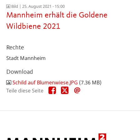
Bild |
25. August 2021 - 15:00
Mannheim erhält die Goldene
Wildbiene 2021
Rechte
Stadt Mannheim
Download
Schild auf Blumenwiese.JPG
(7.36 MB)
Teile
Teile
Teile
Teile diese Seite
diese
diese
diese
Seite
Seite
Seite
auf
auf
per
Facebook
X
E-
Mail