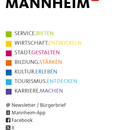
Hauptmenüpunkte
SERVICE.
BIETEN
im
WIRTSCHAFT.
ENTWICKELN
Fußbereich
STADT.
GESTALTEN
der
BILDUNG.
STÄRKEN
Seite
KULTUR.
ERLEBEN
TOURISMUS.
ENTDECKEN
KARRIERE.
MACHEN
Newsletter / Bürgerbrief
Mannheim-App
Facebook
X