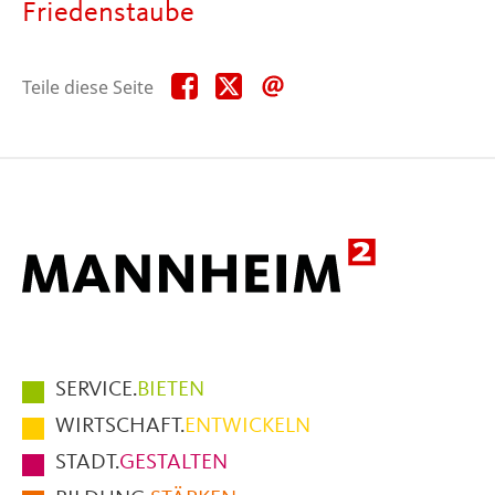
Friedenstaube
Teile
Teile
Teile
Teile diese Seite
diese
diese
diese
Seite
Seite
Seite
auf
auf
per
Facebook
X
E-
Mail
Hauptmenüpunkte
SERVICE.
BIETEN
im
WIRTSCHAFT.
ENTWICKELN
Fußbereich
STADT.
GESTALTEN
der