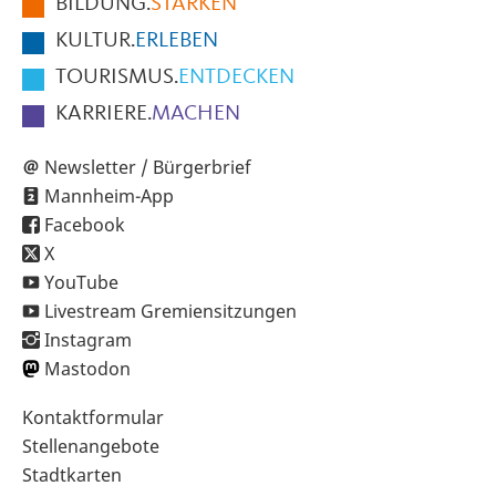
BILDUNG.
STÄRKEN
Seite
KULTUR.
ERLEBEN
TOURISMUS.
ENTDECKEN
KARRIERE.
MACHEN
Newsletter / Bürgerbrief
Mannheim-App
Facebook
X
YouTube
Livestream Gremiensitzungen
Instagram
Mastodon
Sekundärnavigation
Kontaktformular
im
Stellenangebote
Fußbereich
Stadtkarten