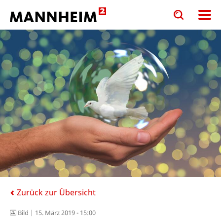
Toggle
Toggle
search
search
input
input
form
Zurück zur Übersicht
Bild |
15. März 2019 - 15:00