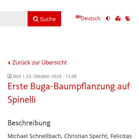
Deutsch
Ansicht
Zu
Zu
Suche
mit
den
de
hohem
Inhalte
Inh
Kontrast
in
in
umschalten
leichter
Geb
Sprach
Zurück zur Übersicht
Bild |
23. Oktober 2020 - 12:00
Erste Buga-Baumpflanzung auf
Spinelli
Beschreibung
Michael Schnellbach, Christian Specht, Felicitas