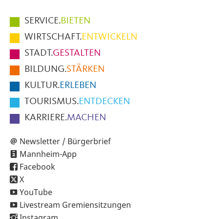
Hauptmenüpunkte
SERVICE.
BIETEN
im
WIRTSCHAFT.
ENTWICKELN
Fußbereich
STADT.
GESTALTEN
der
BILDUNG.
STÄRKEN
Seite
KULTUR.
ERLEBEN
TOURISMUS.
ENTDECKEN
KARRIERE.
MACHEN
Newsletter / Bürgerbrief
Mannheim-App
Facebook
X
YouTube
Livestream Gremiensitzungen
Instagram