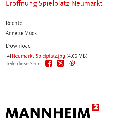
Eröffnung Spielplatz Neumarkt
Rechte
Annette Mück
Download
Neumarkt-Spielplatz.jpg
(4.06 MB)
Teile
Teile
Teile
Teile diese Seite
diese
diese
diese
Seite
Seite
Seite
auf
auf
per
Facebook
X
E-
Mail