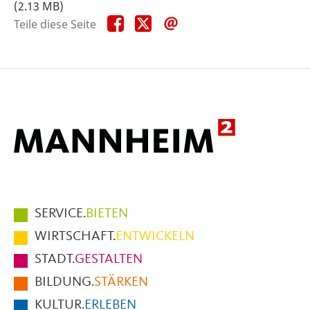
(2.13 MB)
Teile
Teile
Teile
Teile diese Seite
diese
diese
diese
Seite
Seite
Seite
auf
auf
per
Facebook
X
E-
Mail
Hauptmenüpunkte
SERVICE.
BIETEN
im
WIRTSCHAFT.
ENTWICKELN
Fußbereich
STADT.
GESTALTEN
der
BILDUNG.
STÄRKEN
Seite
KULTUR.
ERLEBEN