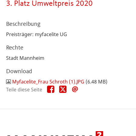
3. Platz Umweltpreis 2020
Beschreibung
Preisträger:
myfacelite UG
Rechte
Stadt Mannheim
Download
Myfacelite_Frau Schroth (1).JPG
(6.48 MB)
Teile
Teile
Teile
Teile diese Seite
diese
diese
diese
Seite
Seite
Seite
auf
auf
per
Facebook
X
E-
Mail