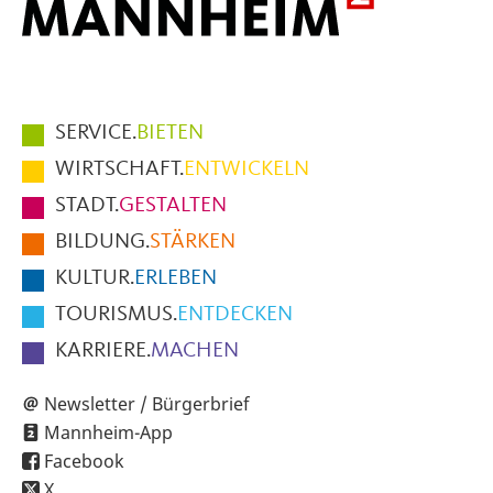
Hauptmenüpunkte
SERVICE.
BIETEN
im
WIRTSCHAFT.
ENTWICKELN
Fußbereich
STADT.
GESTALTEN
der
BILDUNG.
STÄRKEN
Seite
KULTUR.
ERLEBEN
TOURISMUS.
ENTDECKEN
KARRIERE.
MACHEN
Newsletter / Bürgerbrief
Mannheim-App
Facebook
X