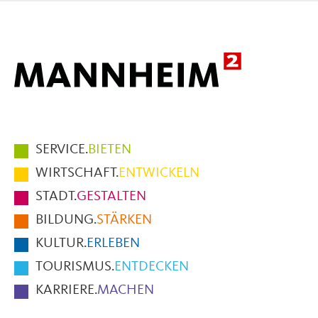
Mail
Hauptmenüpunkte
SERVICE.
BIETEN
im
WIRTSCHAFT.
ENTWICKELN
Fußbereich
STADT.
GESTALTEN
der
BILDUNG.
STÄRKEN
Seite
KULTUR.
ERLEBEN
TOURISMUS.
ENTDECKEN
KARRIERE.
MACHEN