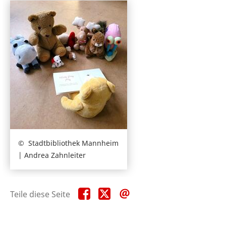
Stadtbibliothek Mannheim
| Andrea Zahnleiter
Teile
Teile
Teile
Teile diese Seite
diese
diese
diese
Seite
Seite
Seite
auf
auf
per
Facebook
X
E-