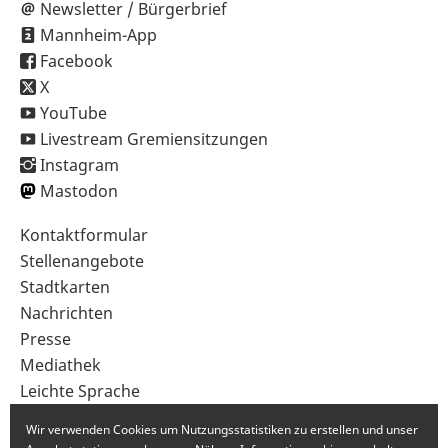
Newsletter / Bürgerbrief
Mannheim-App
Facebook
X
YouTube
Livestream Gremiensitzungen
Instagram
Mastodon
Sekundärnavigation
Kontaktformular
im
Stellenangebote
Fußbereich
Stadtkarten
Nachrichten
Presse
Mediathek
Leichte Sprache
Gebärdensprache
Wir verwenden Cookies um Nutzungsstatistiken zu erstellen und unser