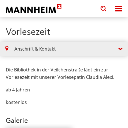
Toggle
Toggle
search
search
input
input
form
Vorlesezeit
Anschrift & Kontakt
Die Bibliothek in der Veilchenstraße lädt ein zur
Vorlesezeit mit unserer Vorlesepatin Claudia Alexi.
ab 4 Jahren
kostenlos
Galerie