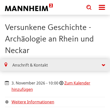
Toggle
Toggle
search
search
input
input
form
Versunkene Geschichte -
Archäologie an Rhein und
Neckar
Anschrift & Kontakt
3. November 2026 - 10:00
Zum Kalender
hinzufügen
Weitere Informationen