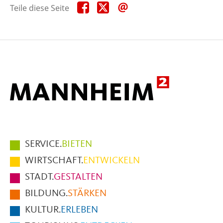
Teile
Teile
Teile
Teile diese Seite
diese
diese
diese
Seite
Seite
Seite
auf
auf
per
Facebook
X
E-
Mail
Hauptmenüpunkte
SERVICE.
BIETEN
im
WIRTSCHAFT.
ENTWICKELN
Fußbereich
STADT.
GESTALTEN
der
BILDUNG.
STÄRKEN
Seite
KULTUR.
ERLEBEN