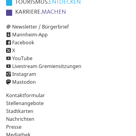
TOURISMUS.
ENTDECKEN
KARRIERE.
MACHEN
Newsletter / Bürgerbrief
Mannheim-App
Facebook
X
YouTube
Livestream Gremiensitzungen
Instagram
Mastodon
Sekundärnavigation
Kontaktformular
im
Stellenangebote
Fußbereich
Stadtkarten
Nachrichten
Presse
Mediathek