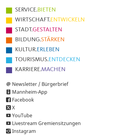
Hauptmenüpunkte
SERVICE.
BIETEN
im
WIRTSCHAFT.
ENTWICKELN
Fußbereich
STADT.
GESTALTEN
der
BILDUNG.
STÄRKEN
Seite
KULTUR.
ERLEBEN
TOURISMUS.
ENTDECKEN
KARRIERE.
MACHEN
Newsletter / Bürgerbrief
Mannheim-App
Facebook
X
YouTube
Livestream Gremiensitzungen
Instagram