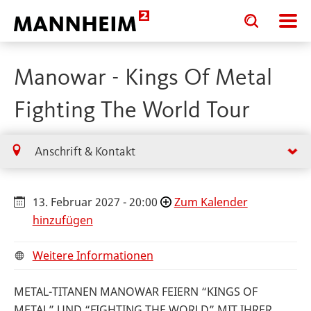
Toggle
Toggle
search
search
input
input
form
Manowar - Kings Of Metal
Fighting The World Tour
Anschrift & Kontakt
13. Februar 2027 - 20:00
Zum Kalender
hinzufügen
Weitere Informationen
METAL-TITANEN MANOWAR FEIERN “KINGS OF
METAL” UND “FIGHTING THE WORLD” MIT IHRER