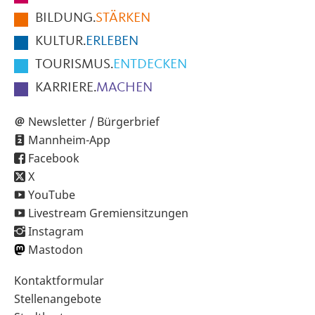
der
BILDUNG.
STÄRKEN
Seite
KULTUR.
ERLEBEN
TOURISMUS.
ENTDECKEN
KARRIERE.
MACHEN
Newsletter / Bürgerbrief
Mannheim-App
Facebook
X
YouTube
Livestream Gremiensitzungen
Instagram
Mastodon
Sekundärnavigation
Kontaktformular
im
Stellenangebote