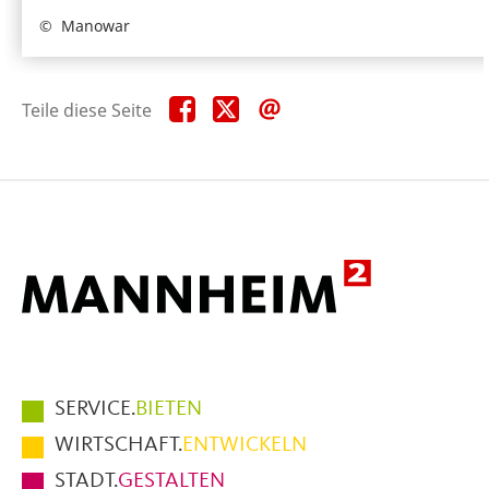
Manowar
Teile
Teile
Teile
Teile diese Seite
diese
diese
diese
Seite
Seite
Seite
auf
auf
per
Facebook
X
E-
Mail
Hauptmenüpunkte
SERVICE.
BIETEN
im
WIRTSCHAFT.
ENTWICKELN
Fußbereich
STADT.
GESTALTEN