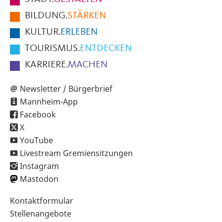
der
BILDUNG.
STÄRKEN
Seite
KULTUR.
ERLEBEN
TOURISMUS.
ENTDECKEN
KARRIERE.
MACHEN
Newsletter / Bürgerbrief
Mannheim-App
Facebook
X
YouTube
Livestream Gremiensitzungen
Instagram
Mastodon
Sekundärnavigation
Kontaktformular
im
Stellenangebote