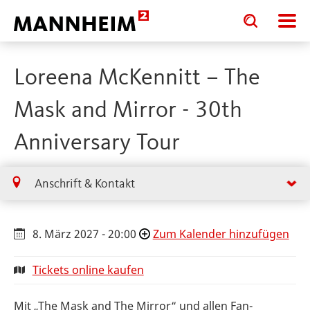
Toggle
Toggle
search
search
input
input
form
Loreena McKennitt – The
Mask and Mirror - 30th
Anniversary Tour
Anschrift & Kontakt
8. März 2027 - 20:00
Zum Kalender hinzufügen
Tickets online kaufen
Mit „The Mask and The Mirror“ und allen Fan-