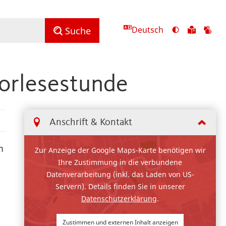
Deutsch
Ansicht
Zu
Zu
Suche
mit
den
de
hohem
Inhalte
Inh
Kontrast
in
in
orlesestunde
umschalten
leichter
Geb
Sprach
Anschrift & Kontakt
m
Zur Anzeige der Google Maps-Karte benötigen wir
Ihre Zustimmung in die verbundene
Datenverarbeitung (inkl. das Laden von US-
Servern). Details finden Sie in unserer
Datenschutzerklärung
.
Zustimmen und externen Inhalt anzeigen