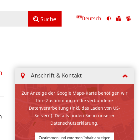
Deutsch
Ansicht
Zu
Zu
Suche
mit
den
de
hohem
Inhalte
Inh
Kontrast
in
in
umschalten
leichter
Geb
Sprach
n
Anschrift & Kontakt
Zur Anzeige der Google Maps-Karte benötigen wir
Ihre Zustimmung in die verbundene
Datenverarbeitung (inkl. das Laden von US-
Servern). Details finden Sie in unserer
n
Datenschutzerklärung
.
Zustimmen und externen Inhalt anzeigen