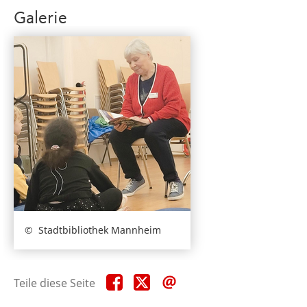
Galerie
Stadtbibliothek Mannheim
Teile
Teile
Teile
Teile diese Seite
diese
diese
diese
Seite
Seite
Seite