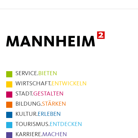
auf
auf
per
Facebook
X
E-
Mail
Hauptmenüpunkte
SERVICE.
BIETEN
im
WIRTSCHAFT.
ENTWICKELN
Fußbereich
STADT.
GESTALTEN
der
BILDUNG.
STÄRKEN
Seite
KULTUR.
ERLEBEN
TOURISMUS.
ENTDECKEN
KARRIERE.
MACHEN