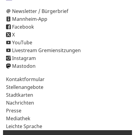
Newsletter / Bürgerbrief
Mannheim-App
Facebook
X
YouTube
Livestream Gremiensitzungen
Instagram
Mastodon
Sekundärnavigation
Kontaktformular
im
Stellenangebote
Fußbereich
Stadtkarten
Nachrichten
Presse
Mediathek
Leichte Sprache
Gebärdensprache