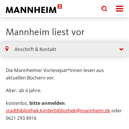
Toggle
Toggle
search
search
input
input
form
Mannheim liest vor
Anschrift & Kontakt
Die Mannheimer Vorlesepat*innen lesen aus
aktuellen Büchern vor.
Alter: ab 4 Jahre.
kostenlos,
bitte anmelden
:
stadtbibliothek.kinderbibliothek@mannheim.de
oder
0621 293 8916