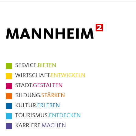
Facebook
X
E-
Mail
Hauptmenüpunkte
SERVICE.
BIETEN
im
WIRTSCHAFT.
ENTWICKELN
Fußbereich
STADT.
GESTALTEN
der
BILDUNG.
STÄRKEN
Seite
KULTUR.
ERLEBEN
TOURISMUS.
ENTDECKEN
KARRIERE.
MACHEN