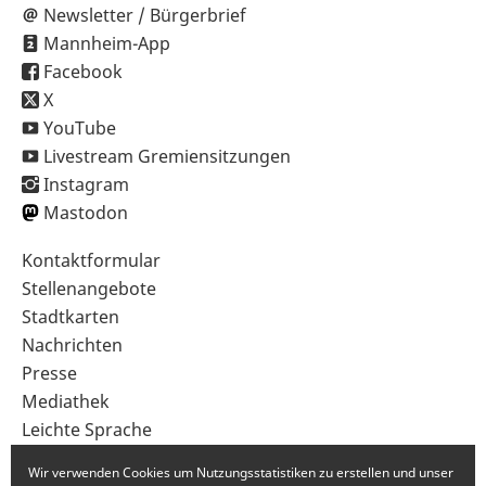
Newsletter / Bürgerbrief
Mannheim-App
Facebook
X
YouTube
Livestream Gremiensitzungen
Instagram
Mastodon
Sekundärnavigation
Kontaktformular
im
Stellenangebote
Fußbereich
Stadtkarten
Nachrichten
Presse
Mediathek
Leichte Sprache
Gebärdensprache
Wir verwenden Cookies um Nutzungsstatistiken zu erstellen und unser