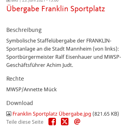
Bild |
23. Juni 2021 - 15:00
Übergabe Franklin Sportplatz
Beschreibung
Symbolische Staffelübergabe der FRANKLIN-
Sportanlage an die Stadt Mannheim (von links):
Sportbürgermeister Ralf Eisenhauer und MWSP-
Geschäftsführer Achim Judt.
Rechte
MWSP/Annette Mück
Download
Franklin Sportplatz Übergabe.jpg
(821.65 KB)
Teile
Teile
Teile
Teile diese Seite
diese
diese
diese
Seite
Seite
Seite
auf
auf
per