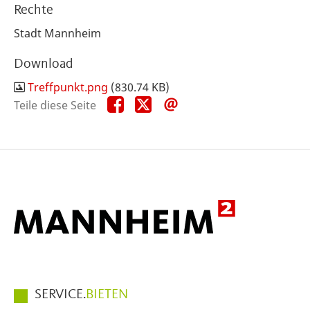
Rechte
Stadt Mannheim
Download
Treffpunkt.png
(830.74 KB)
Teile
Teile
Teile
Teile diese Seite
diese
diese
diese
Seite
Seite
Seite
auf
auf
per
Facebook
X
E-
Mail
Hauptmenüpunkte
SERVICE.
BIETEN