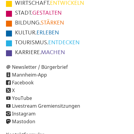
im
WIRTSCHAFT.
ENTWICKELN
Fußbereich
STADT.
GESTALTEN
der
BILDUNG.
STÄRKEN
Seite
KULTUR.
ERLEBEN
TOURISMUS.
ENTDECKEN
KARRIERE.
MACHEN
Newsletter / Bürgerbrief
Mannheim-App
Facebook
X
YouTube
Livestream Gremiensitzungen
Instagram
Mastodon