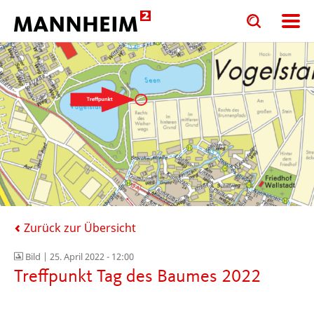
Toggle
Toggle
search
search
input
input
form
Zurück zur Übersicht
Bild |
25. April 2022 - 12:00
Treffpunkt Tag des Baumes 2022