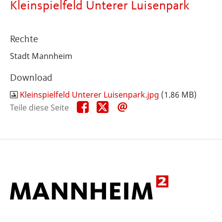
Kleinspielfeld Unterer Luisenpark
Rechte
Stadt Mannheim
Download
Kleinspielfeld Unterer Luisenpark.jpg
(1.86 MB)
Teile
Teile
Teile
Teile diese Seite
diese
diese
diese
Seite
Seite
Seite
auf
auf
per
Facebook
X
E-
Mail