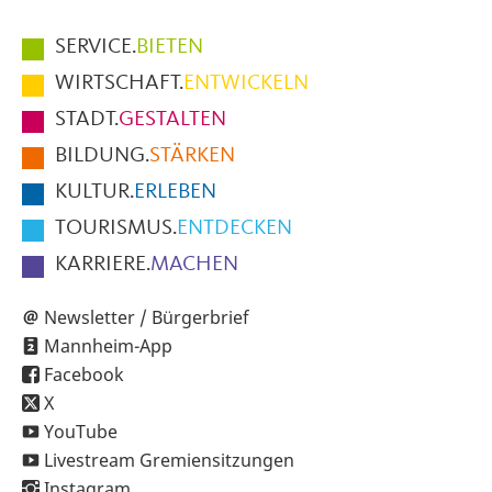
Hauptmenüpunkte
SERVICE.
BIETEN
im
WIRTSCHAFT.
ENTWICKELN
Fußbereich
STADT.
GESTALTEN
der
BILDUNG.
STÄRKEN
Seite
KULTUR.
ERLEBEN
TOURISMUS.
ENTDECKEN
KARRIERE.
MACHEN
Newsletter / Bürgerbrief
Mannheim-App
Facebook
X
YouTube
Livestream Gremiensitzungen
Instagram