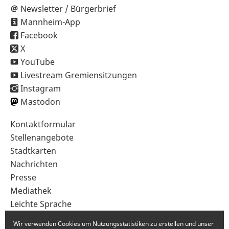
Newsletter / Bürgerbrief
Mannheim-App
Facebook
X
YouTube
Livestream Gremiensitzungen
Instagram
Mastodon
Sekundärnavigation
Kontaktformular
im
Stellenangebote
Fußbereich
Stadtkarten
Nachrichten
Presse
Mediathek
Leichte Sprache
Gebärdensprache
Wir verwenden Cookies um Nutzungsstatistiken zu erstellen und unser