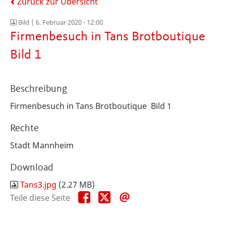
Zurück zur Übersicht
Bild |
6. Februar 2020 - 12:00
Firmenbesuch in Tans Brotboutique
Bild 1
Beschreibung
Firmenbesuch in Tans Brotboutique Bild 1
Rechte
Stadt Mannheim
Download
Tans3.jpg
(2.27 MB)
Teile
Teile
Teile
Teile diese Seite
diese
diese
diese
Seite
Seite
Seite
auf
auf
per