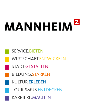
Facebook
X
E-
Mail
Hauptmenüpunkte
SERVICE.
BIETEN
im
WIRTSCHAFT.
ENTWICKELN
Fußbereich
STADT.
GESTALTEN
der
BILDUNG.
STÄRKEN
Seite
KULTUR.
ERLEBEN
TOURISMUS.
ENTDECKEN
KARRIERE.
MACHEN