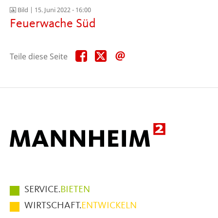
Bild |
15. Juni 2022 - 16:00
Feuerwache Süd
Teile
Teile
Teile
Teile diese Seite
diese
diese
diese
Seite
Seite
Seite
auf
auf
per
Facebook
X
E-
Mail
Hauptmenüpunkte
SERVICE.
BIETEN
im
WIRTSCHAFT.
ENTWICKELN
Fußbereich