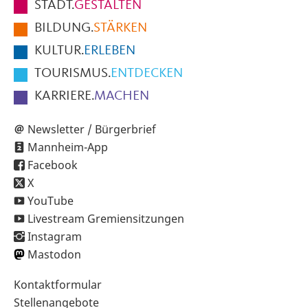
STADT.
GESTALTEN
der
BILDUNG.
STÄRKEN
Seite
KULTUR.
ERLEBEN
TOURISMUS.
ENTDECKEN
KARRIERE.
MACHEN
Newsletter / Bürgerbrief
Mannheim-App
Facebook
X
YouTube
Livestream Gremiensitzungen
Instagram
Mastodon
Sekundärnavigation
Kontaktformular
im
Stellenangebote