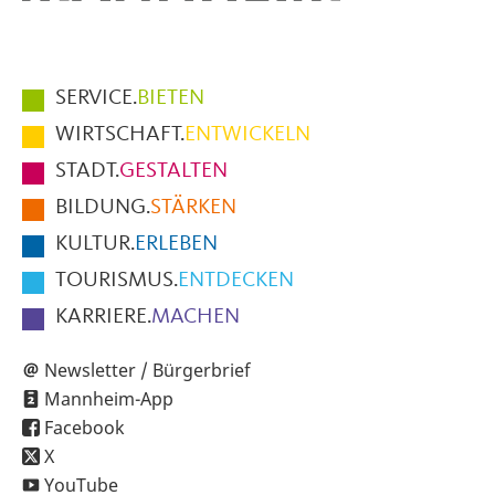
Hauptmenüpunkte
SERVICE.
BIETEN
im
WIRTSCHAFT.
ENTWICKELN
Fußbereich
STADT.
GESTALTEN
der
BILDUNG.
STÄRKEN
Seite
KULTUR.
ERLEBEN
TOURISMUS.
ENTDECKEN
KARRIERE.
MACHEN
Newsletter / Bürgerbrief
Mannheim-App
Facebook
X
YouTube