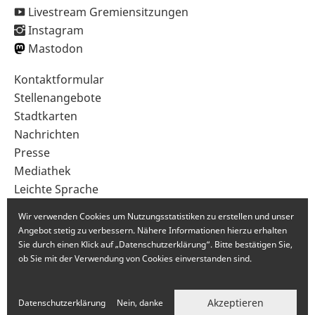
Livestream Gremiensitzungen
Instagram
Mastodon
Sekundärnavigation
Kontaktformular
im
Stellenangebote
Fußbereich
Stadtkarten
Nachrichten
Presse
Mediathek
Leichte Sprache
Gebärdensprache
Wir verwenden Cookies um Nutzungsstatistiken zu erstellen und unser
Angebot stetig zu verbessern. Nähere Informationen hierzu erhalten
Sie durch einen Klick auf „Datenschutzerklärung“. Bitte bestätigen Sie,
ob Sie mit der Verwendung von Cookies einverstanden sind.
Akzeptieren
Datenschutzerklärung
Nein, danke