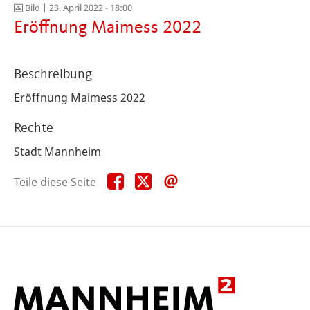
Bild |
23. April 2022 - 18:00
Eröffnung Maimess 2022
Beschreibung
Eröffnung Maimess 2022
Rechte
Stadt Mannheim
Teile
Teile
Teile
Teile diese Seite
diese
diese
diese
Seite
Seite
Seite
auf
auf
per
Facebook
X
E-
Mail