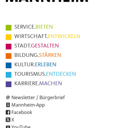
Hauptmenüpunkte
SERVICE.
BIETEN
im
WIRTSCHAFT.
ENTWICKELN
Fußbereich
STADT.
GESTALTEN
der
BILDUNG.
STÄRKEN
Seite
KULTUR.
ERLEBEN
TOURISMUS.
ENTDECKEN
KARRIERE.
MACHEN
Newsletter / Bürgerbrief
Mannheim-App
Facebook
X
YouTube