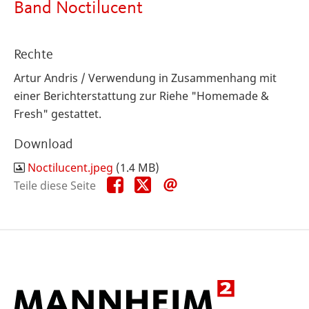
Band Noctilucent
Rechte
Artur Andris / Verwendung in Zusammenhang mit
einer Berichterstattung zur Riehe "Homemade &
Fresh" gestattet.
Download
Noctilucent.jpeg
(1.4 MB)
Teile
Teile
Teile
Teile diese Seite
diese
diese
diese
Seite
Seite
Seite
auf
auf
per
Facebook
X
E-
Mail