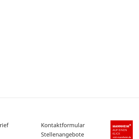
rief
Sekundärnavigation
Kontaktformular
im
Stellenangebote