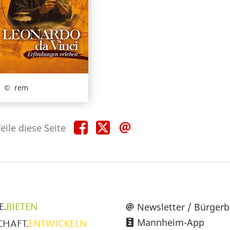
rem
Teile
Teile
Teile
eile diese Seite
diese
diese
diese
Seite
Seite
Seite
auf
auf
per
Facebook
X
E-
Mail
üpunkte
Newsletter / Bürgerb
E.
BIETEN
Mannheim-App
CHAFT.
ENTWICKELN