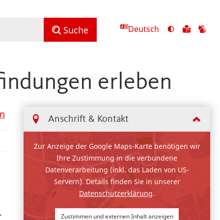
Deutsch
Ansicht
Zu
Zu
Suche
mit
den
de
hohem
Inhalte
Inh
Kontrast
in
in
findungen erleben
umschalten
leichter
Geb
Sprach
en
Anschrift & Kontakt
Zur Anzeige der Google Maps-Karte benötigen wir
Ihre Zustimmung in die verbundene
Datenverarbeitung (inkl. das Laden von US-
Servern). Details finden Sie in unserer
Datenschutzerklärung
.
.
Zustimmen und externen Inhalt anzeigen