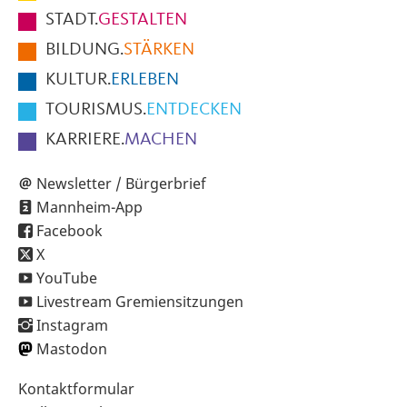
Fußbereich
STADT.
GESTALTEN
der
BILDUNG.
STÄRKEN
Seite
KULTUR.
ERLEBEN
TOURISMUS.
ENTDECKEN
KARRIERE.
MACHEN
Newsletter / Bürgerbrief
Mannheim-App
Facebook
X
YouTube
Livestream Gremiensitzungen
Instagram
Mastodon
Sekundärnavigation
Kontaktformular