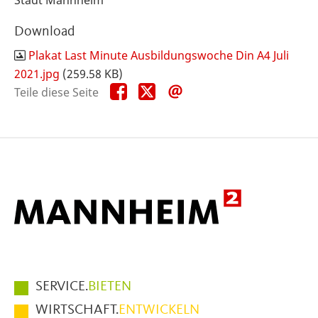
Download
Plakat Last Minute Ausbildungswoche Din A4 Juli
2021.jpg
(259.58 KB)
Teile
Teile
Teile
Teile diese Seite
diese
diese
diese
Seite
Seite
Seite
auf
auf
per
Facebook
X
E-
Mail
Hauptmenüpunkte
SERVICE.
BIETEN
im
WIRTSCHAFT.
ENTWICKELN