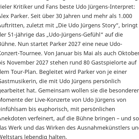
vieler Kritiker und Fans beste Udo Jürgens-Interpret:
Alex Parker. Seit über 30 Jahren und mehr als 1.000
Auftritten, zuletzt mit „Die Udo Jürgens Story“, bringt
der 51-jährige das „Udo-Jürgens-Gefühl“ auf die
Bühne. Nun startet Parker 2027 eine neue Udo-
Konzert-Tournee. Von Januar bis Mai als auch Oktobe
bis November 2027 stehen rund 80 Gastspielorte auf
dem Tour-Plan. Begleitet wird Parker von je einer
Gastmusikerin, die mit Udo Jürgens persönlich
gearbeitet hat. Gemeinsam wollen sie die besondere
Momente der Live-Konzerte von Udo Jürgens von
einfühlsam bis euphorisch, mit persönlichen
Anekdoten verfeinert, auf die Bühne bringen – und so
das Werk und das Wirken des Ausnahmekünstlers un
Weltstars lebendig halten.