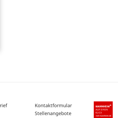
rief
Sekundärnavigation
Kontaktformular
im
Stellenangebote