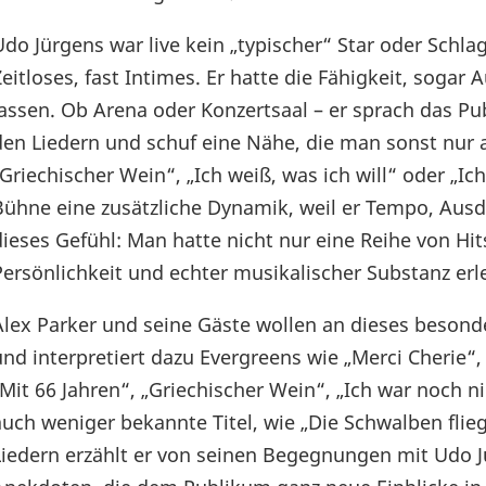
Udo Jürgens war live kein „typischer“ Star oder Schl
Zeitloses, fast Intimes. Er hatte die Fähigkeit, sogar 
lassen. Ob Arena oder Konzertsaal – er sprach das Pu
den Liedern und schuf eine Nähe, die man sonst nur 
„Griechischer Wein“, „Ich weiß, was ich will“ oder „
Bühne eine zusätzliche Dynamik, weil er Tempo, Ausd
dieses Gefühl: Man hatte nicht nur eine Reihe von Hi
Persönlichkeit und echter musikalischer Substanz erl
Alex Parker und seine Gäste wollen an dieses besonder
und interpretiert dazu Evergreens wie „Merci Cherie“,
„Mit 66 Jahren“, „Griechischer Wein“, „Ich war noch n
auch weniger bekannte Titel, wie „Die Schwalben flie
Liedern erzählt er von seinen Begegnungen mit Udo