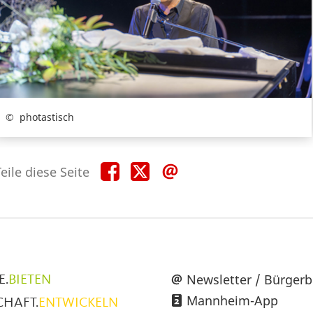
photastisch
Teile
Teile
Teile
eile diese Seite
diese
diese
diese
Seite
Seite
Seite
auf
auf
per
Facebook
X
E-
Mail
üpunkte
Newsletter / Bürgerb
E.
BIETEN
Mannheim-App
CHAFT.
ENTWICKELN