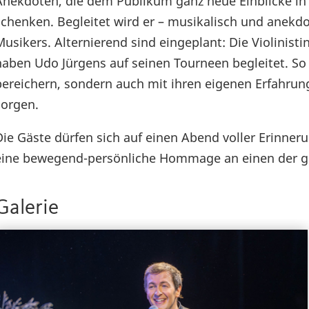
Anekdoten, die dem Publikum ganz neue Einblicke in
schenken. Begleitet wird er – musikalisch und anek
Musikers. Alternierend sind eingeplant: Die Violini
haben Udo Jürgens auf seinen Tourneen begleitet. So 
bereichern, sondern auch mit ihren eigenen Erfahru
sorgen.
Die Gäste dürfen sich auf einen Abend voller Erinne
eine bewegend-persönliche Hommage an einen der grö
Galerie