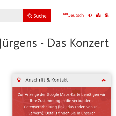
Deutsch
Ansicht
Zu
Zu
Suche
mit
den
de
hohem
Inhalte
Inh
Kontrast
in
in
ürgens - Das Konzert
umschalten
leichter
Geb
Sprach
Anschrift & Kontakt
Zur Anzeige der Google Maps-Karte benötigen wir
Ihre Zustimmung in die verbundene
Datenverarbeitung (inkl. das Laden von US-
Servern). Details finden Sie in unserer