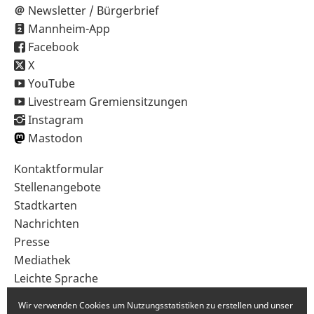
Newsletter / Bürgerbrief
Mannheim-App
Facebook
X
YouTube
Livestream Gremiensitzungen
Instagram
Mastodon
Sekundärnavigation
Kontaktformular
im
Stellenangebote
Fußbereich
Stadtkarten
Nachrichten
Presse
Mediathek
Leichte Sprache
Gebärdensprache
Wir verwenden Cookies um Nutzungsstatistiken zu erstellen und unser