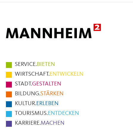
Hauptmenüpunkte
SERVICE.
BIETEN
im
WIRTSCHAFT.
ENTWICKELN
Fußbereich
STADT.
GESTALTEN
der
BILDUNG.
STÄRKEN
Seite
KULTUR.
ERLEBEN
TOURISMUS.
ENTDECKEN
KARRIERE.
MACHEN