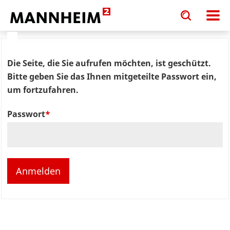
Toggle
Toggle
search
search
input
input
form
Die Seite, die Sie aufrufen möchten, ist geschützt.
Bitte geben Sie das Ihnen mitgeteilte Passwort ein,
um fortzufahren.
Passwort