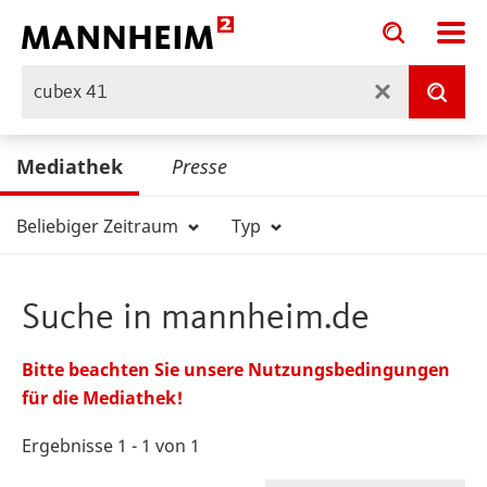
Toggle
Toggle
search
search
input
input
Suche
form
Suc
Mediathek
Presse
Beliebiger Zeitraum
Typ
Suche in mannheim.de
Bitte beachten Sie unsere Nutzungsbedingungen
für die Mediathek!
Ergebnisse 1 - 1 von 1