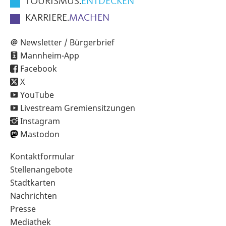
TOURISMUS.
ENTDECKEN
KARRIERE.
MACHEN
Newsletter / Bürgerbrief
Mannheim-App
Facebook
X
YouTube
Livestream Gremiensitzungen
Instagram
Mastodon
Sekundärnavigation
Kontaktformular
im
Stellenangebote
Fußbereich
Stadtkarten
Nachrichten
Presse
Mediathek