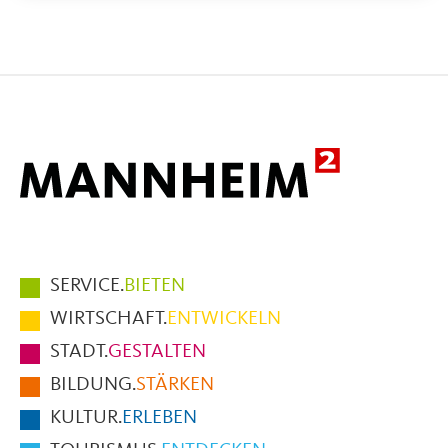
Hauptmenüpunkte
SERVICE.
BIETEN
im
WIRTSCHAFT.
ENTWICKELN
Fußbereich
STADT.
GESTALTEN
der
BILDUNG.
STÄRKEN
Seite
KULTUR.
ERLEBEN