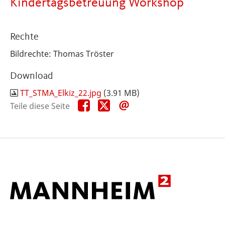
Kindertagsbetreuung Workshop
Rechte
Bildrechte: Thomas Tröster
Download
TT_STMA_Elkiz_22.jpg
(3.91 MB)
Teile
Teile
Teile
Teile diese Seite
diese
diese
diese
Seite
Seite
Seite
auf
auf
per
Facebook
X
E-
Mail