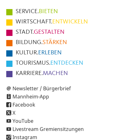
Hauptmenüpunkte
SERVICE.
BIETEN
im
WIRTSCHAFT.
ENTWICKELN
Fußbereich
STADT.
GESTALTEN
der
BILDUNG.
STÄRKEN
Seite
KULTUR.
ERLEBEN
TOURISMUS.
ENTDECKEN
KARRIERE.
MACHEN
Newsletter / Bürgerbrief
Mannheim-App
Facebook
X
YouTube
Livestream Gremiensitzungen
Instagram