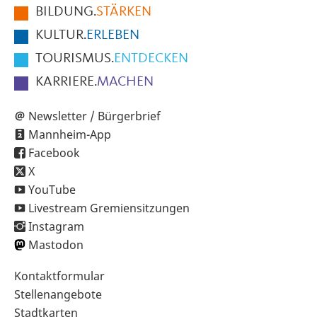
BILDUNG.
STÄRKEN
Seite
KULTUR.
ERLEBEN
TOURISMUS.
ENTDECKEN
KARRIERE.
MACHEN
Newsletter / Bürgerbrief
Mannheim-App
Facebook
X
YouTube
Livestream Gremiensitzungen
Instagram
Mastodon
Sekundärnavigation
Kontaktformular
im
Stellenangebote
Fußbereich
Stadtkarten