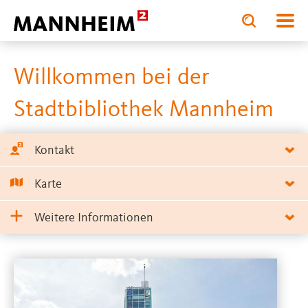
Toggle
Toggle
search
search
B
input
input
form
Willkommen bei der
Stadtbibliothek Mannheim
Kontakt
Karte
Weitere Informationen